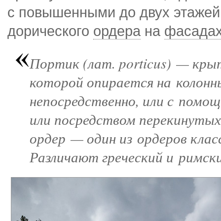
с повышенными до двух этаже
дорического
ордера
на
фасада
Портик (лат. porticus) — кр
которой опирается на колонн
непосредственно, или с помо
или посредством перекинутых
ордер — один из ордеров кла
Различают греческий и римски