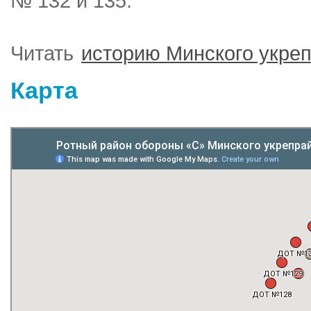
№ 132 и 135.
Читать
историю Минского укре
Карта