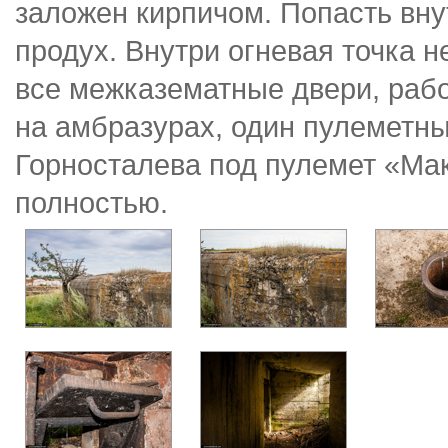
заложен кирпичом. Попасть вну
продух. Внутри огневая точка 
все межказематные двери, раб
на амбразурах, один пулеметн
Горносталева под пулемет «Ма
полностью.