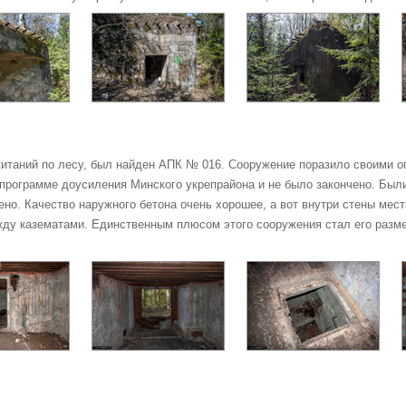
таний по лесу, был найден АПК № 016. Сооружение поразило своими о
о программе доусиления Минского укрепрайона и не было закончено. Бы
ено. Качество наружного бетона очень хорошее, а вот внутри стены ме
ду казематами. Единственным плюсом этого сооружения стал его разме