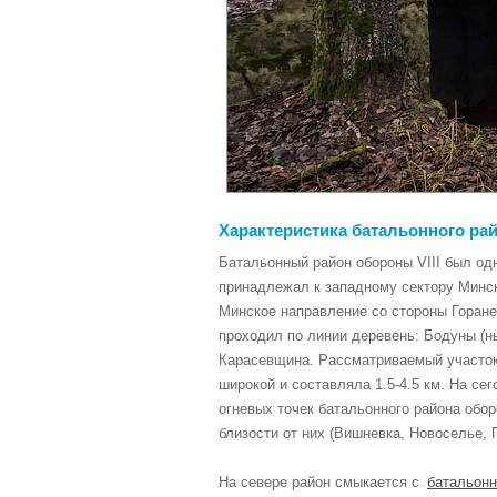
Характеристика батальонного райо
Батальонный район обороны VIII был од
принадлежал к западному сектору Минск
Минское направление со стороны Гораней
проходил по линии деревень: Бодуны (
Карасевщина. Рассматриваемый участок 
широкой и составляла 1.5-4.5 км. На с
огневых точек батальонного района обор
близости от них (Вишневка, Новоселье, 
На севере район смыкается с
батальонн