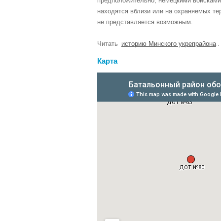
предположительно, немецкими войсками
находятся вблизи или на охраняемых тер
не представляется возможным.
Читать
историю Минского укрепрайона
.
Карта