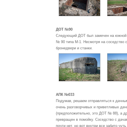
ДОТ №90
Следующий ДОТ был замечен на южной о
№ 90 типа М-1. Несмотря на соседство 
бронедвери и станки.
АПК №033
Подумав, решаем отправляться к дачным
очень разговорчивых и приветливых дач
(предположительно, это ДОТ № 88), а др
превращен в помойку. Соседство с дач
почти нет, но вот внутри все забито чут