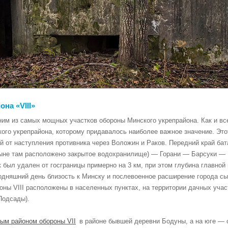
на «VIII»
ним из самых мощных участков обороны Минского укрепрайона. Как и вс
ого укрепрайона, которому придавалось наиболее важное значение. Эт
 от наступления противника через Воложин и Раков. Передний край бат
ныне там расположено закрытое водохранилище) — Горани — Барсуки — 
был удален от госграницы примерно на 3 км, при этом глубина главной
егодняшний день близость к Минску и послевоенное расширение города с
оны VIII расположены в населенных пунктах, на территории дачных учас
Подсады).
ым районом обороны VII
в районе бывшей деревни Бодуны, а на юге —