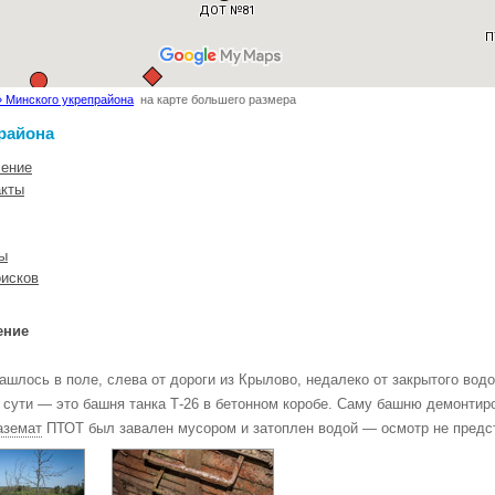
» Минского укрепрайона
на карте большего размера
района
ление
акты
ты
оисков
ение
шлось в поле, слева от дороги из Крылово, недалеко от закрытого вод
о сути — это башня танка Т-26 в бетонном коробе. Саму башню демонтир
аземат
ПТОТ был завален мусором и затоплен водой — осмотр не предс