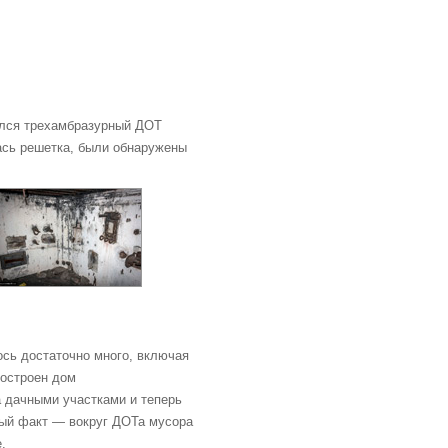
ался трехамбразурный ДОТ
ась решетка, были обнаружены
ось достаточно много, включая
построен дом
а дачными участками и теперь
ный факт — вокруг ДОТа мусора
.