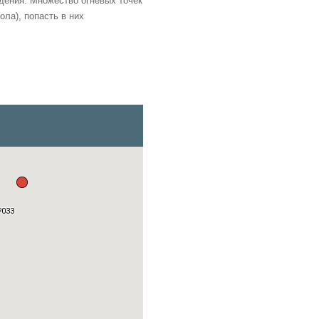
дения. Множество огневых точек
ла), попасть в них