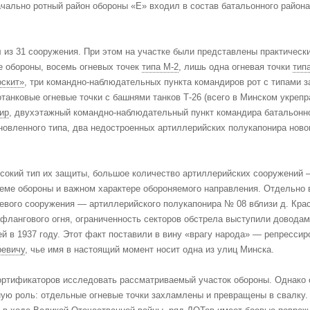
чально ротный район обороны «Е» входил в состав батальонного района 
 из 31 сооружения. При этом на участке были представлены практическ
е обороны, восемь огневых точек
типа М-2
, лишь одна огневая точки
тип
оскит»
, три командно-наблюдательных пункта командиров рот с типами з
отанковые огневые точки с башнями танков Т-26 (всего в Минском укреп
ир
, двухэтажный командно-наблюдательный пункт командира батальонн
вленного типа, два недостроенных артиллерийских полукапонира нового
ысокий тип их защиты, большое количество артиллерийских сооружений —
стеме обороны и важном характере обороняемого направления. Отдельно
евого сооружения — артиллерийского полукапонира № 08 вблизи д. Красн
лангового огня, ограниченность секторов обстрела выступили доводам
й в 1937 году. Этот факт поставили в вину «врагу народа» — репресс
ревичу
, чье имя в настоящий момент носит одна из улиц Минска.
ртификаторов исследовать рассматриваемый участок обороны. Однако с
ую роль: отдельные огневые точки захламлены и превращены в свалку. 