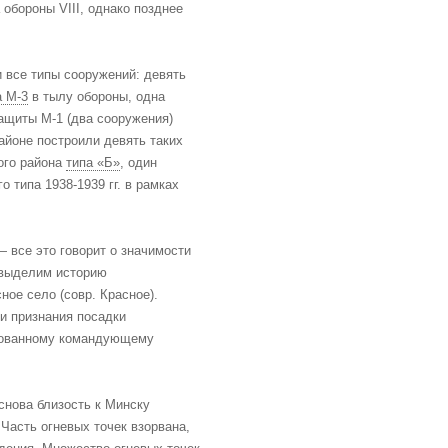
обороны VIII, однако позднее
и все типы сооружений: девять
а М-3
в тылу обороны, одна
ащиты М-1 (два сооружения)
районе построили девять таких
ого района
типа «Б»
, один
 типа 1938-1939 гг. в рамках
 все это говорит о значимости
 выделим историю
ое село (совр. Красное).
и признания посадки
ированному командующему
нова близость к Минску
Часть огневых точек взорвана,