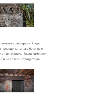
громными размерами. Судя
ли проведены только бетонные
стами осыпались. Была замечена
р и не совсем стандартная