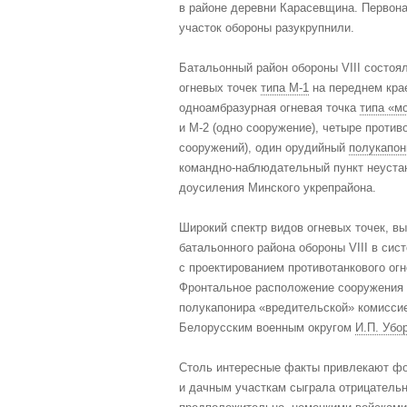
в районе деревни Карасевщина. Первона
участок обороны разукрупнили.
Батальонный район обороны VIII состоял
огневых точек
типа М-1
на переднем кра
одноамбразурная огневая точка
типа «м
и М-2 (одно сооружение), четыре против
сооружений), один орудийный
полукапон
командно-наблюдательный пункт неустано
доусиления Минского укрепрайона.
Широкий спектр видов огневых точек, в
батальонного района обороны VIII в си
с проектированием противотанкового огн
Фронтальное расположение сооружения ф
полукапонира «вредительской» комиссие
Белорусским военным округом
И.П. Убо
Столь интересные факты привлекают фо
и дачным участкам сыграла отрицательн