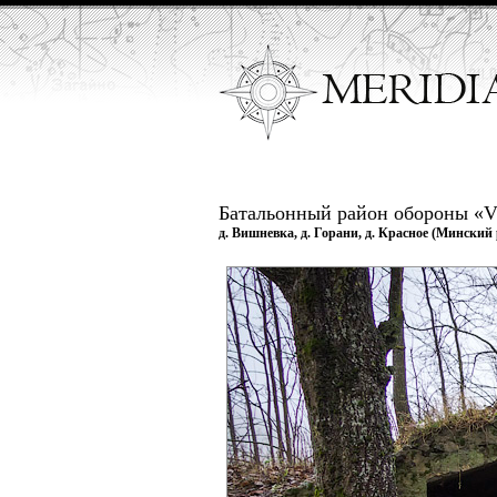
Батальонный район обороны «V
д. Вишневка, д. Горани, д. Красное (Минский 