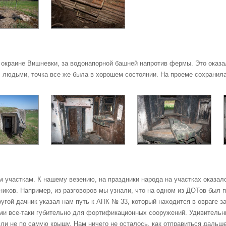
краине Вишневки, за водонапорной башней напротив фермы. Это оказ
с людьми, точка все же была в хорошем состоянии. На проеме сохранил
 участкам. К нашему везению, на праздники народа на участках оказал
ников. Например, из разговоров мы узнали, что на одном из ДОТов был 
угой дачник указал нам путь к АПК № 33, который находится в овраге з
ами все-таки губительно для фортификационных сооружений. Удивитель
ь ли не по самую крышу. Нам ничего не осталось, как отправиться дальше