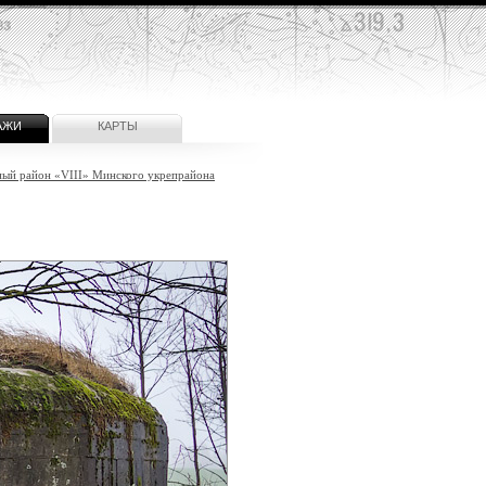
АЖИ
КАРТЫ
ный район «VIII» Минского укрепрайона