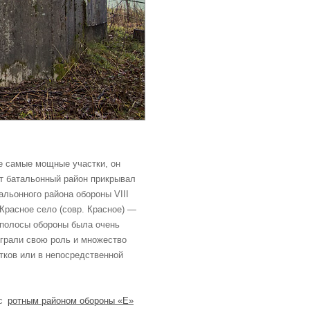
е самые мощные участки, он
от батальонный район прикрывал
альонного района обороны VIII
Красное село (совр. Красное) —
 полосы обороны была очень
ыграли свою роль и множество
тков или в непосредственной
 с
ротным районом обороны «Е»