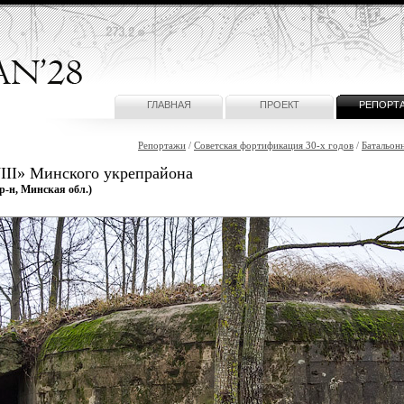
ГЛАВНАЯ
ПРОЕКТ
РЕПОРТ
Репортажи
/
Советская фортификация 30-х годов
/
Батальон
III» Минского укрепрайона
р-н, Минская обл.)