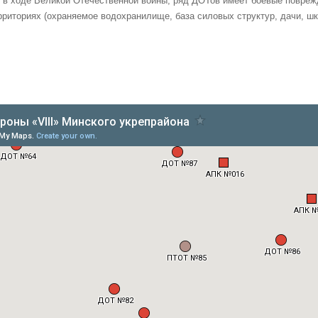
 в ходе Великой Отечественной войны, ряд ДОТов имеет боевые повреж
риториях (охраняемое водохранилище, база силовых структур, дачи, шко