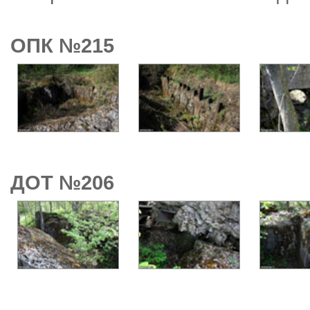
ОПК №215
ДОТ №206