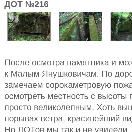
ДОТ №216
После осмотра памятника и мо
к Малым Янушковичам. По доро
замечаем сорокаметровую пож
осмотреть местность с высоты 
просто великолепным. Хоть выш
порывах ветра, красивейший ви
Но ДОТов мы так и не увидели.