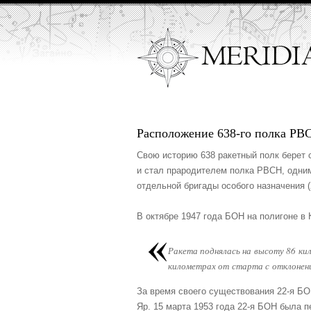
Расположение 638-го полка РВ
Свою историю 638 ракетный полк берет 
и стал прародителем полка РВСН, одним
отдельной бригады особого назначения (
В октябре 1947 года БОН на полигоне в
Ракета поднялась на высоту 86 ки
километрах от старта с отклонени
За время своего существования 22-я БО
Яр. 15 марта 1953 года 22-я БОН была 