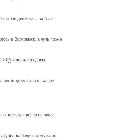
акетной дивизии, а на базе
алось в Волковыск, а чуть позже
0-й
РА
и являлся одним
ал нести дежурство в полном
ы о переводе полка на новое
аступил на боевое дежурство