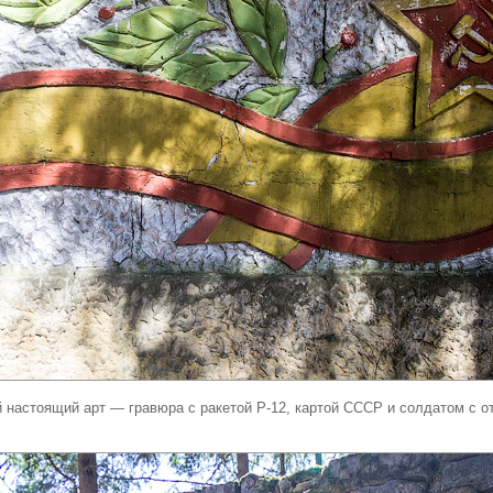
й настоящий арт — гравюра с ракетой Р-12, картой СССР и солдатом с 