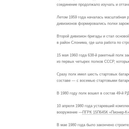
соединение продолжало изучать и оттач
Летом 1959 года началась масштабная р
дивизионов формировались полки зарож
Второй дивизион бригады и стал основой
в район Слонима, где шла работа по стр
15 мая 1960 года 638-й ракетный полк з
из первых четырех полков СССР, которые
Сразу полк имел шесть стартовых батар
составе — с восемью стартовыми батар
В 1980 году полк вошел в состав 49-й РД
10 апреля 1980 года устаревший комплек
вооружение —
ПГРК 15П645К «Пионер-К»
В мае 1980 года было закончено строит