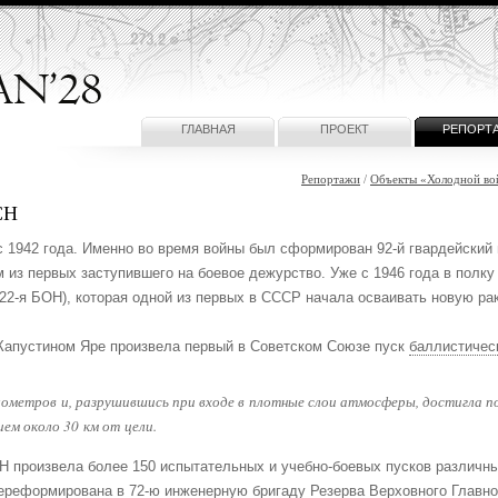
ГЛАВНАЯ
ПРОЕКТ
РЕПОРТ
Репортажи
/
Объекты «Холодной во
СН
с 1942 года. Именно во время войны был сформирован 92-й гвардейский
 из первых заступившего на боевое дежурство. Уже с 1946 года в полк
22-я БОН), которая одной из первых в СССР начала осваивать новую ра
 Капустином Яре произвела первый в Советском Союзе пуск
баллистическ
лометров и, разрушившись при входе в плотные слои атмосферы, достигла п
ем около 30 км от цели.
Н произвела более 150 испытательных и учебно-боевых пусков различны
переформирована в 72-ю инженерную бригаду Резерва Верховного Главн