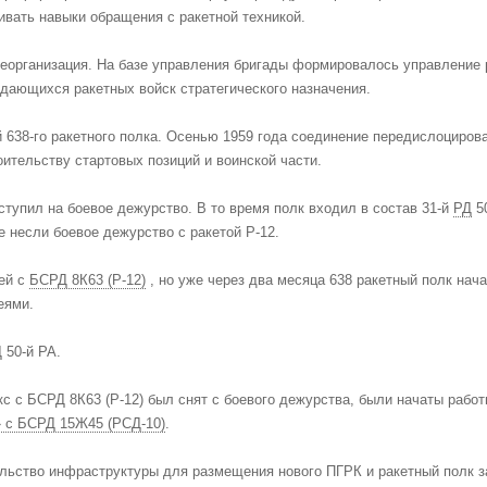
ивать навыки обращения с ракетной техникой.
еорганизация. На базе управления бригады формировалось управление р
дающихся ракетных войск стратегического назначения.
 638-го ракетного полка. Осенью 1959 года соединение передислоциров
оительству стартовых позиций и воинской части.
аступил на боевое дежурство. В то время полк входил в состав 31-й
РД
5
 несли боевое дежурство с ракетой Р-12.
ей с
БСРД 8К63 (Р-12)
, но уже через два месяца 638 ракетный полк нач
еями.
 50-й РА.
с с БСРД 8К63 (Р-12) был снят с боевого дежурства, были начаты работ
 с БСРД 15Ж45 (РСД-10)
.
ельство инфраструктуры для размещения нового ПГРК и ракетный полк з