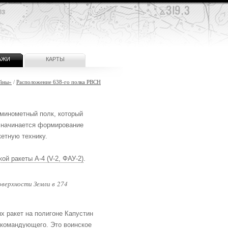
АЖИ
КАРТЫ
йны»
/
Расположение 638-го полка РВСН
 минометный полк, который
у начинается формирование
кетную технику.
ой ракеты А-4 (V-2, ФАУ-2)
.
оверхности Земли в 274
х ракет на полигоне Капустин
окомандующего. Это воинское