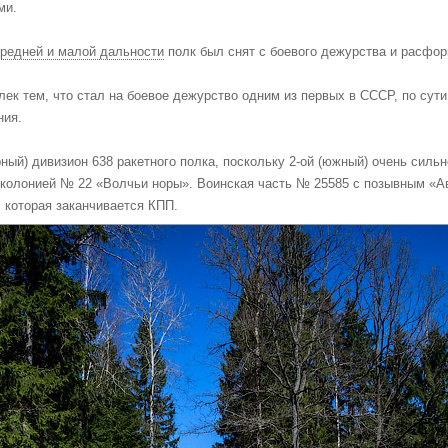
ми.
средней и малой дальности
полк был снят с боевого дежурства и расфор
лек тем, что стал на боевое дежурство одним из первых в СССР, по сут
ния.
ный) дивизион 638 ракетного полка, поскольку 2-ой (южный) очень силь
 колонией № 22 «Волчьи норы». Воинская часть № 25585 с позывным «А
, которая заканчивается КПП.